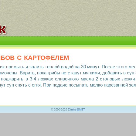
ибов с картофелем
 их промыть и залить теплой водой на 30 минут. После этого ме
амочены. Варить, пока грибы не станут мягкими, добавить в суп 
 поджарить в 3-4 ложках сливочного масла 2 столовых ложки
ут суп снять с огня. При подаче посыпать мелко нарезанной зе
© 2000-2026
Zimins@NET