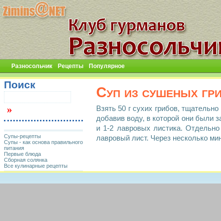
Разносольчик
Рецепты
Популярное
Поиск
Суп из сушеных гр
Взять 50 г сухих грибов, тщательно
добавив воду, в которой они были з
и 1-2 лавровых листика. Отдельно
Супы-рецепты
лавровый лист. Через несколько мин
Супы - как основа правильного
питания
Первые блюда
Сборная солянка
Все кулинарные рецепты