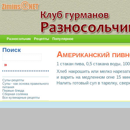
Разносольчик
Рецепты
Популярное
Поиск
Американский пивн
1 стакан пива, 0,5 стакана воды, 10
Хлеб накрошить или мелко нарезать
и варить на медленном огне 15 мин
Супы-рецепты
Налить готовый суп в тарелку, свер
Супы - как основа правильного
питания
Первые блюда
Сборная солянка
Все кулинарные рецепты