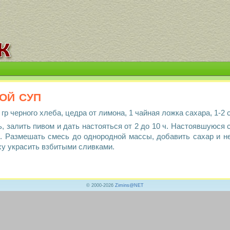
ой суп
0 гр черного хлеба, цедра от лимона, 1 чайная ложка сахара, 1-
, залить пивом и дать настояться от 2 до 10 ч. Настоявшуюся 
. Размешать смесь до однородной массы, добавить сахар и не
ху украсить взбитыми сливками.
© 2000-2026
Zimins@NET