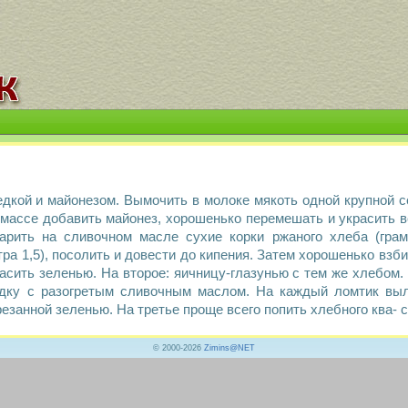
едкой и майонезом. Вымочить в молоке мякоть одной крупной се
й массе добавить майонез, хорошенько перемешать и украсить 
жарить на сливочном масле сухие корки ржаного хлеба (гра
тра 1,5), посолить и довести до кипения. Затем хорошенько взб
расить зеленью. На второе: яичницу-глазунью с тем же хлебом.
дку с разогретым сливочным маслом. На каждый ломтик выл
езанной зеленью. На третье проще всего попить хлебного ква- с
© 2000-2026
Zimins@NET