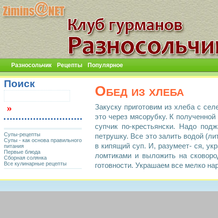
Разносольчик
Рецепты
Популярное
Поиск
Обед из хлеба
Закуску приготовим из хлеба с сел
это через мясорубку. К полученно
супчик по-крестьянски. Надо под
Супы-рецепты
петрушку. Все это залить водой (ли
Супы - как основа правильного
в кипящий суп. И, разумеет- ся, ук
питания
Первые блюда
ломтиками и выложить на сковоро
Сборная солянка
Все кулинарные рецепты
готовности. Украшаем все мелко нар