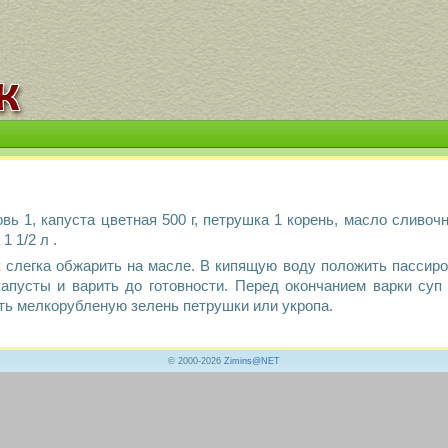
овь 1, капуста цветная 500 г, петрушка 1 корень, масло сливо
1 1/2 л .
к слегка обжарить на масле. В кипящую воду положить пассиро
апусты и варить до готовности. Перед окончанием варки суп 
ить мелкорубленую зелень петрушки или укропа.
© 2000-2026
Zimins@NET