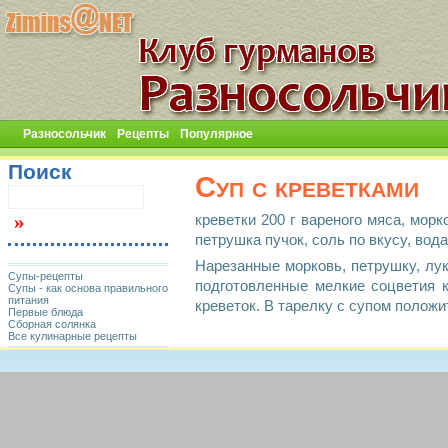
Разносольчик
Рецепты
Популярное
Поиск
Суп с креветками
креветки 200 г вареного мяса, морк
петрушка пучок, соль по вкусу, вода 
Нарезанные морковь, петрушку, лу
Супы-рецепты
подготовленные мелкие соцветия к
Супы - как основа правильного
питания
креветок. В тарелку с супом полож
Первые блюда
Сборная солянка
Все кулинарные рецепты