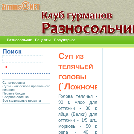
Разносольчик
Рецепты
Популярное
Поиск
Суп из
телячьей
головы
Супы-рецепты
(`Ложночерепаховы
Супы - как основа правильного
питания
Первые блюда
Голова телячья -
Сборная солянка
Все кулинарные рецепты
90 г, мясо для
оттяжки - 30 г,
яйца (Белки) для
оттяжки - 1/5 шт.,
морковь - 50 г,
репа - 40 г,