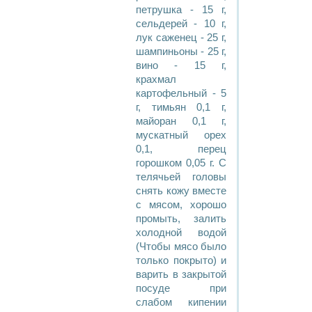
петрушка - 15 г,
сельдерей - 10 г,
лук саженец - 25 г,
шампиньоны - 25 г,
вино - 15 г,
крахмал
картофельный - 5
г, тимьян 0,1 г,
майоран 0,1 г,
мускатный орех
0,1, перец
горошком 0,05 г. С
телячьей головы
снять кожу вместе
с мясом, хорошо
промыть, залить
холодной водой
(Чтобы мясо было
только покрыто) и
варить в закрытой
посуде при
слабом кипении