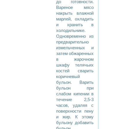
до готовности.
Вареное мясо
накрыть влажной
марлей, охладить
и хранить в
холодильнике.
Одновременно из
предварительно
измельченных и
затем обжаренных
в жарочном
шкафу телячьих
костей сварить
коричневый
бульон. Варить
бульон при
слабом кипении в
течение 2,5-3
часов, удаляя с
поверхности пену
и жир. К этому
бульону добавить
бульон,