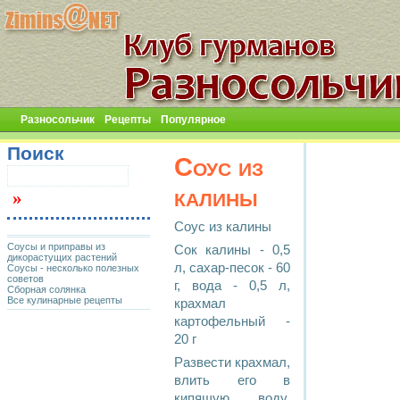
Разносольчик
Рецепты
Популярное
Поиск
Соус из
калины
Соус из калины
Соусы и приправы из
Сок калины - 0,5
дикорастущих растений
л, сахар-песок - 60
Соусы - несколько полезных
советов
г, вода - 0,5 л,
Сборная солянка
Все кулинарные рецепты
крахмал
картофельный -
20 г
Развести крахмал,
влить его в
кипящую воду,