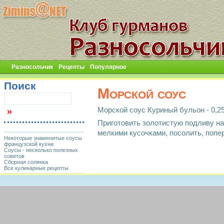
Разносольчик
Рецепты
Популярное
Поиск
Морской соус
Морской соус Куриный бульон - 0,25 л
Приготовить золотистую подливу на
мелкими кусочками, посолить, попе
Некоторые знаменитые соусы
французской кухни
Соусы - несколько полезных
советов
Сборная солянка
Все кулинарные рецепты