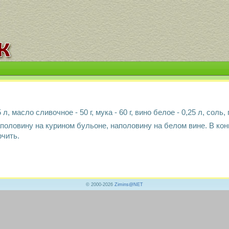
, масло сливочное - 50 г, мука - 60 г, вино белое - 0,25 л, соль,
половину на курином бульоне, наполовину на белом вине. В ко
рчить.
© 2000-2026
Zimins@NET