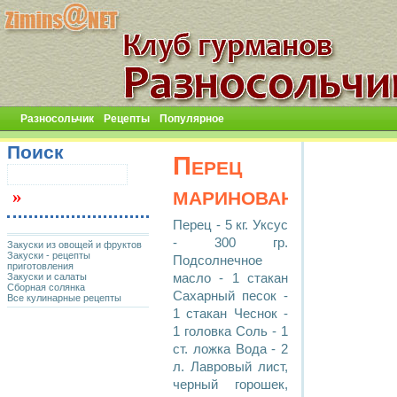
Разносольчик
Рецепты
Популярное
Поиск
Перец
маринованный
Перец - 5 кг. Уксус
- 300 гр.
Закуски из овощей и фруктов
Закуски - рецепты
Подсолнечное
приготовления
Закуски и салаты
масло - 1 стакан
Сборная солянка
Сахарный песок -
Все кулинарные рецепты
1 стакан Чеснок -
1 головка Соль - 1
ст. ложка Вода - 2
л. Лавровый лист,
черный горошек,