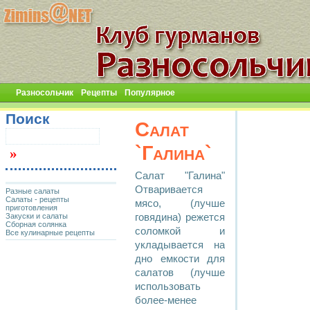
Разносольчик
Рецепты
Популярное
Поиск
Салат
`Галина`
Салат "Галина"
Отваривается
Разные салаты
Салаты - рецепты
мясо, (лучше
приготовления
Закуски и салаты
говядина) режется
Сборная солянка
соломкой и
Все кулинарные рецепты
укладывается на
дно емкости для
салатов (лучше
использовать
более-менее