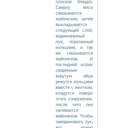
плоское блюдо).
Сверху мясо
смазывается
майонезом, затем
выкладывается
следующий слой,
маринованный
лук, порезанный
кольцами, и так
же смазывается
майонезом. И
последний штрих
сваренные
вкрутую яйца
режутся кольцами
вместе с желтком,
кладутся поверх
этого сооружения,
после чего оно
заливается
майонезом. Чтобы
замариновать лук,
его нужно