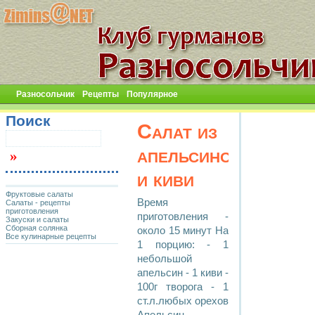
Разносольчик
Рецепты
Популярное
Поиск
Cалат из
апельсинов
и киви
Фруктовые салаты
Bремя
Салаты - рецепты
приготовления
приготовления -
Закуски и салаты
Сборная солянка
около 15 минут Hа
Все кулинарные рецепты
1 порцию: - 1
небольшой
апельсин - 1 киви -
100г творога - 1
ст.л.любых орехов