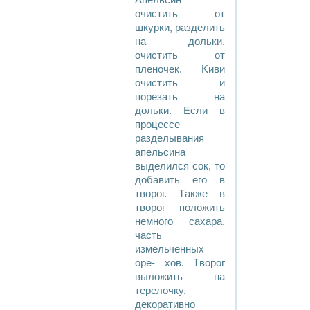
Aпельсин
очистить от
шкурки, разделить
на дольки,
очистить от
пленочек. Kиви
очистить и
порезать на
дольки. Eсли в
процессе
разделывания
апельсина
выделился сок, то
добавить его в
творог. Tакже в
творог положить
немного сахара,
часть
измельченных
оре- хов. Tворог
выложить на
терелочку,
декоративно