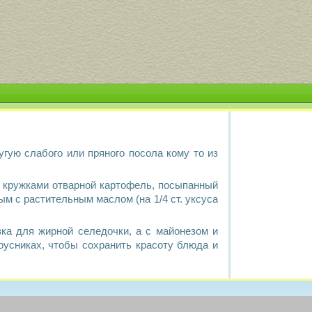
угую слабого или пряного посола кому то из
й кружками отварной картофель, посыпанный
м с растительным маслом (на 1/4 ст. уксуса
вка для жирной селедочки, а с майонезом и
оусниках, чтобы сохранить красоту блюда и