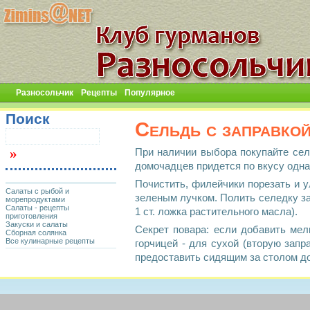
Разносольчик
Рецепты
Популярное
Поиск
Сельдь с заправко
При наличии выбора покупайте селе
домочадцев придется по вкусу одна,
Почистить, филейчики порезать и 
Салаты с рыбой и
зеленым лучком. Полить селедку за
морепродуктами
Салаты - рецепты
1 ст. ложка растительного масла).
приготовления
Закуски и салаты
Секрет повара: если добавить мел
Сборная солянка
Все кулинарные рецепты
горчицей - для сухой (вторую зап
предоставить сидящим за столом д