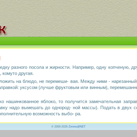
й
дку разного посола и жирности. Например, одну копченую, др
 комуто другая.
уложить на блюдо, не перемеши- вая. Между ними - нарезанны
правкой: уксусом (лучше фруктовым или винным), перемешанны
ко нашинкованное яблоко, то получится замечательная запра
равку надо вымешать до однород- ной массы). Подать в двух с
ополнительную возможность выбо- ра.
© 2000-2026
Zimins@NET