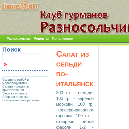
Разносольчик
Рецепты
Популярное
Поиск
Салат из
сельди
по-
Салаты с рыбой и
итальянски
морепродуктами
Салаты - рецепты
приготовления
300 гр. - сельди,
Закуски и салаты
Сборная солянка
100 гр. - вареной
Все кулинарные рецепты
моркови, 100 гр.
-консервированного
горошка, 100 гр. -
отварной белой
фасоли, 1-2 -