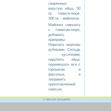
сваренных
вкрутую яйца, 50
гр. томата-пюре,
300 гр. - майонеза.
Майонез смешать
с томатом-пюре,
добавить
приправы.
Нарезать морковь
кубиками. Сельдь
- кусочками,
нарубить яйца,
перемешать все с
горошком и
фасолью, и
заправить
приготовленной
смесью.
© 2000-2026
Zimins@NET