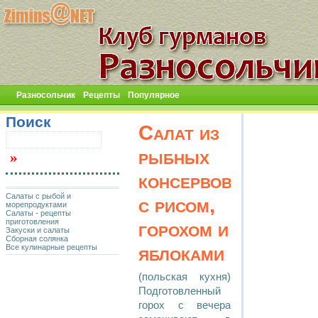
Разносольчик
Рецепты
Популярное
Поиск
Салат из
рыбных
консервов
Салаты с рыбой и
с рисом,
морепродуктами
Салаты - рецепты
приготовления
горохом и
Закуски и салаты
Сборная солянка
яблоками
Все кулинарные рецепты
(польская кухня)
Подготовленный
горох с вечера