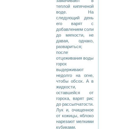
замачивают в
теплой кипяченой
воде. На
следующий день
его варят с
добавлением соли
до мягкости, не
давая, однако,
развариться;
после
отцеживания воды
горох
выдерживают
недолго на огне,
чтобы обсох. А в
жидкости,
оставшейся от
гороха, варят рис
до рассыпчатости.
Лук и, очищенное
от кожицы, яблоко
нарезают мелкими
кубиками.