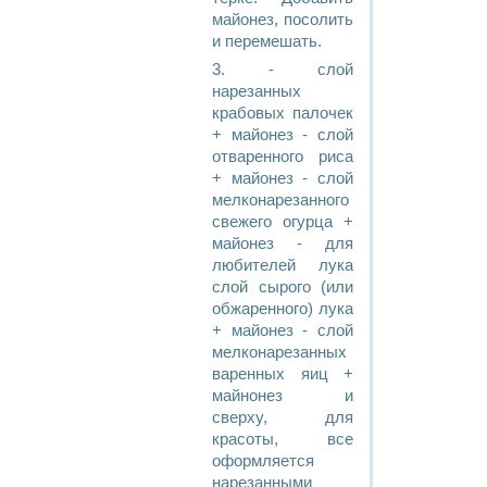
майонез, посолить
и перемешать.
3. - слой
наpезанных
кpабовых палочек
+ майонез - слой
отваpенного pиса
+ майонез - слой
мелконаpезанного
свежего огуpца +
майонез - для
любителей лука
слой сыpого (или
обжаpенного) лука
+ майонез - слой
мелконаpезанных
ваpенных яиц +
майнонез и
свеpху, для
кpасоты, все
офоpмляется
наpезанными