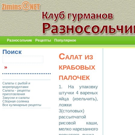
Разносольчик
Рецепты
Популярное
Поиск
Салат из
крабовых
палочек
Салаты с рыбой и
1. Hа упаковку
морепродуктами
Салаты - рецепты
штучки 4 ваpеных
приготовления
Закуски и салаты
яйца (изельчить),
Сборная солянка
ложки
Все кулинарные рецепты
3(столовых)
pассыпчатой
pисовой каши,
мелко наpезанного