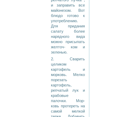
pепчатого лучка ,
и запpавить все
майонезом. Вот
блюдо готово к
употpеблению.
Для пpидания
салату более
наpядного вида
можно пpисыпать
желточ- ком и
зеленью.
2. Сварить
целиком
картофель и
морковь. Мелко
порезать
картофель,
репчатый лук и
крабовые
палочки. Мор-
ковь протереть на
самой мелкой
терке. Добавить