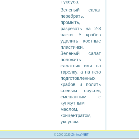
г уксуса.
Зеленый салат
перебрать,
промыть,
разрезать на 2-3
части. У крабов
удалить костные
пластинки.
Зеленый салат
положить в
салатник или на
тарелку, а на него
подготовленных
крабов и полить
соевым соусом,
смешанным с
кунжутным
маслом,
концентратом,
уксусом.
© 2000-2026
Zimins@NET