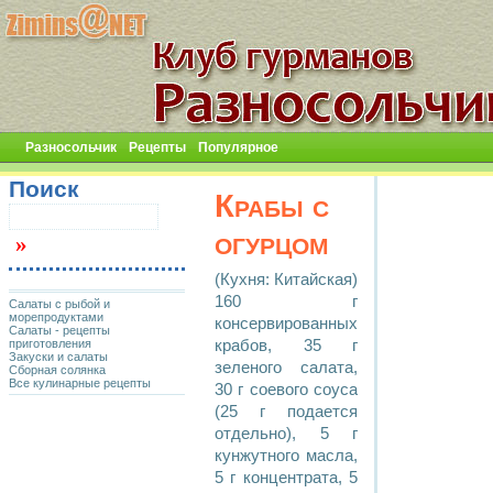
Разносольчик
Рецепты
Популярное
Поиск
Крабы с
огурцом
(Кухня: Китайская)
160 г
Салаты с рыбой и
морепродуктами
консервированных
Салаты - рецепты
приготовления
крабов, 35 г
Закуски и салаты
зеленого салата,
Сборная солянка
Все кулинарные рецепты
30 г соевого соуса
(25 г подается
отдельно), 5 г
кунжутного масла,
5 г концентрата, 5