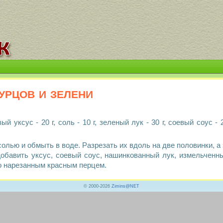
урцов и зелени
вый уксус - 20 г, соль - 10 г, зеленый лук - 30 г, соевый соус -
лью и обмыть в воде. Разрезать их вдоль на две половинки, а 
обавить уксус, соевый соус, нашинкованный лук, измельченны
о нарезанным красным перцем.
© 2000-2026
Zimins@NET