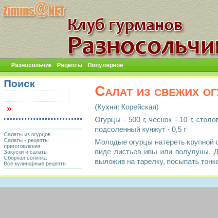
Разносольчик
Рецепты
Популярное
Поиск
Салат из свежих ог
(Кухня: Корейская)
Огурцы - 500 г, чеснок - 10 г, столо
подсоленный кунжут - 0,5 г
Салаты из огурцов
Салаты - рецепты
Молодые огурцы натереть крупной со
приготовления
виде листьев ивы или полулуны. Д
Закуски и салаты
Сборная солянка
выложив на тарелку, посыпать тонк
Все кулинарные рецепты