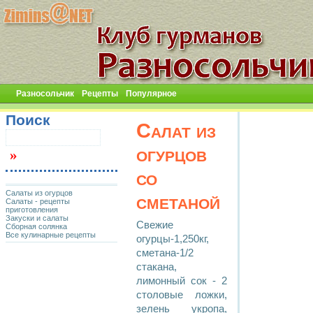
Разносольчик
Рецепты
Популярное
Поиск
Салат из
огурцов
со
Салаты из огурцов
сметаной
Салаты - рецепты
приготовления
Закуски и салаты
Свежие
Сборная солянка
Все кулинарные рецепты
огурцы-1,250кг,
сметана-1/2
стакана,
лимонный сок - 2
столовые ложки,
зелень укропа,