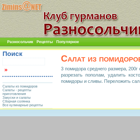
Разносольчик
Рецепты
Популярное
Поиск
Салат из помидоро
3 помидора среднего размера, 200г
разрезать пополам, удалить кос
помидоры и сливы. Переложить сала
Салаты из помидоров
Салаты - рецепты
приготовления
Закуски и салаты
Сборная солянка
Все кулинарные рецепты