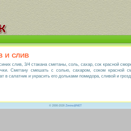
в и слив
 синих слив, 3/4 стакана сметаны, соль, сахар, сок красной см
точки. Сметану смешать с солью, сахаром, соком красной 
т в салатник и украсить его дольками помидора, сливой и гроз
© 2000-2026
Zimins@NET