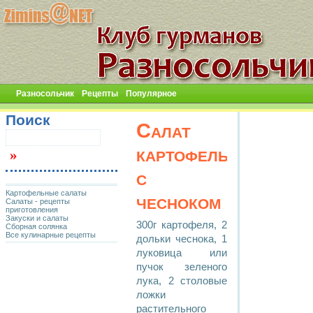
Разносольчик
Рецепты
Популярное
Поиск
Салат
картофельный
с
Картофельные салаты
чесноком
Салаты - рецепты
приготовления
Закуски и салаты
300г картофеля, 2
Сборная солянка
Все кулинарные рецепты
дольки чеснока, 1
луковица или
пучок зеленого
лука, 2 столовые
ложки
растительного