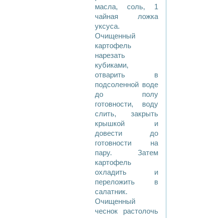
масла, соль, 1
чайная ложка
уксуса.
Очищенный
картофель
нарезать
кубиками,
отварить в
подсоленной воде
до полу
готовности, воду
слить, закрыть
крышкой и
довести до
готовности на
пару. Затем
картофель
охладить и
переложить в
салатник.
Очищенный
чеснок растолочь