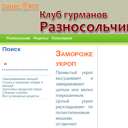
Разносольчик
Рецепты
Популярное
Поиск
Замороженный
укроп
Промытый укроп
высушивают и
Замораживание овощей
Сушка и хранение плодов и
замораживают
овощей
Заготовка продуктов впрок
целым или мелко
Сборная солянка
покрошенным.
Все кулинарные рецепты
Целый укроп
раскладывают по
полиэтиленовым
мешкам,
оставляют