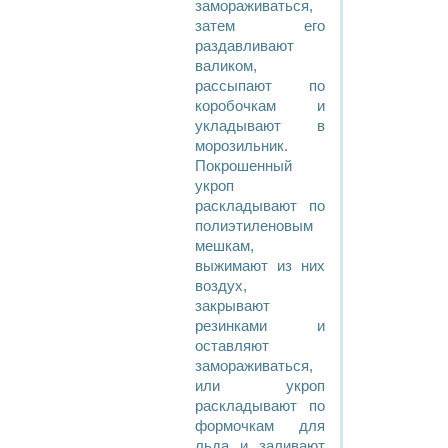
замораживаться,
затем его
раздавливают
валиком,
рассыпают по
коробочкам и
укладывают в
морозильник.
Покрошенный
укроп
раскладывают по
полиэтиленовым
мешкам,
выжимают из них
воздух,
закрывают
резинками и
оставляют
замораживаться,
или укроп
раскладывают по
формочкам для
льда и заливают