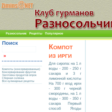
Разносольчик
Рецепты
Популярное
Поиск
Компот
из ирги
Для сиропа: на 1 л
воды - 200 - 250 г
Компоты (консервированные)
Консервирование фруктов
сахара и 3 г
Заготовка продуктов впрок
Сборная солянка
лимонной кислоты
Все кулинарные рецепты
На 700 г ягод ирги
- 300 г черной
смородины, на 1 л
воды - 300 - 350 г
сахара Первый
способ Ягоды