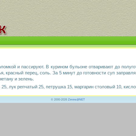
оломкой и пассируют. В курином бульоне отваривают до полуго
я, красный перец, соль. За 5 минут до готовности суп заправл
метану и зелень.
 25, лук репчатый 25, петрушка 15, маргарин столовый 10, кисло
© 2000-2026
Zimins@NET