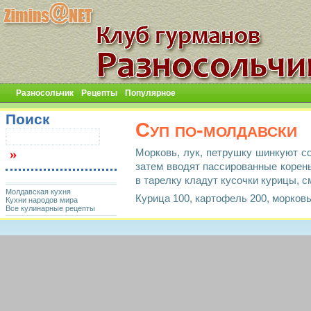
Разносольчик
Рецепты
Популярное
Поиск
Суп по-молдавски
Морковь, лук, петрушку шинкуют с
затем вводят пассированные корень
в тарелку кладут кусочки курицы, с
Молдавская кухня
Курица 100, картофель 200, морковь
Кухни народов мира
Все кулинарные рецепты