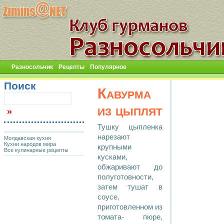
Разносольчик
Рецепты
Популярное
Поиск
Кавурма
из цыплят
Тушку цыпленка
нарезают
Молдавская кухня
Кухни народов мира
крупными
Все кулинарные рецепты
кусками,
обжаривают до
полуготовности,
затем тушат в
соусе,
приготовленном из
томата- пюре,