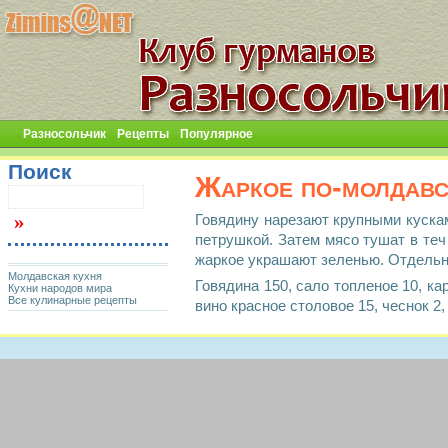
Разносольчик
Рецепты
Популярное
Поиск
Жаркое по-молдавс
Говядину нарезают крупными кускам
петрушкой. Затем мясо тушат в теч
жаркое украшают зеленью. Отдельн
Молдавская кухня
Говядина 150, сало топленое 10, ка
Кухни народов мира
Все кулинарные рецепты
вино красное столовое 15, чеснок 2,