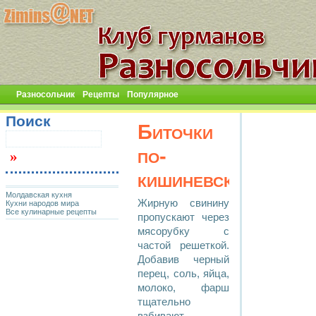
Разносольчик
Рецепты
Популярное
Поиск
Биточки
по-
кишиневски
Молдавская кухня
Жирную свинину
Кухни народов мира
Все кулинарные рецепты
пропускают через
мясорубку с
частой решеткой.
Добавив черный
перец, соль, яйца,
молоко, фарш
тщательно