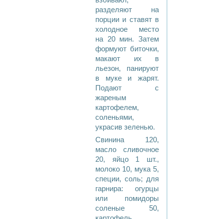
взбивают,
разделяют на
порции и ставят в
холодное место
на 20 мин. Затем
формуют биточки,
макают их в
льезон, панируют
в муке и жарят.
Подают с
жареным
картофелем,
соленьями,
украсив зеленью.
Свинина 120,
масло сливочное
20, яйцо 1 шт.,
молоко 10, мука 5,
специи, соль; для
гарнира: огурцы
или помидоры
соленые 50,
картофель