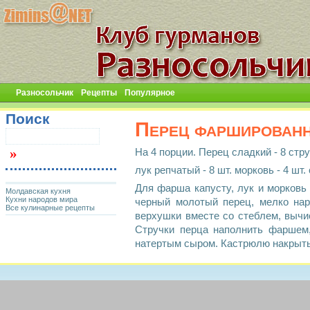
Разносольчик
Рецепты
Популярное
Поиск
Перец фарширован
На 4 порции. Перец сладкий - 8 стру
лук репчатый - 8 шт. морковь - 4 шт.
Для фарша капусту, лук и морковь
Молдавская кухня
Кухни народов мира
черный молотый перец, мелко нар
Все кулинарные рецепты
верхушки вместе со стеблем, вычи
Стручки перца наполнить фаршем,
натертым сыром. Кастрюлю накрыть 