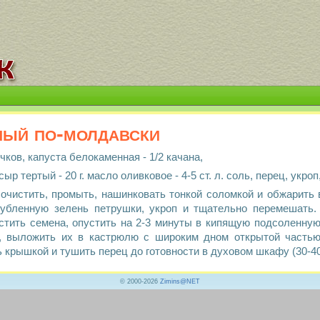
ный по-молдавски
чков, капуста белокаменная - 1/2 качана,
 сыр тертый - 20 г. масло оливковое - 4-5 ст. л. соль, перец, укро
 очистить, промыть, нашинковать тонкой соломкой и обжарить 
убленную зелень петрушки, укроп и тщательно перемешать. 
стить семена, опустить на 2-3 минуты в кипящую подсоленную 
 выложить их в кастрюлю с широким дном открытой частью 
крышкой и тушить перец до готовности в духовом шкафу (30-40
© 2000-2026
Zimins@NET