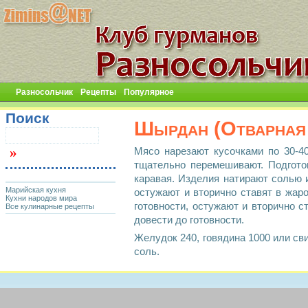
Разносольчик
Рецепты
Популярное
Поиск
Шырдан (Отварная 
Мясо нарезают кусочками по 30-40
тщательно перемешивают. Подгото
каравая. Изделия натирают солью и
Марийская кухня
остужают и вторично ставят в жар
Кухни народов мира
готовности, остужают и вторично 
Все кулинарные рецепты
довести до готовности.
Желудок 240, говядина 1000 или свин
соль.