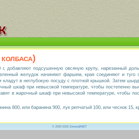
колбаса)
 г, добавляют подсушенную овсяную крупу, нарезанный дольк
вленный желудок начиняют фаршем, края соединяют и туго 
 кладут в неглубокую посуду с плотной крышкой. Затем шырда
очный шкаф при невысокой температуре, чтобы постепенно вы
ставят в жарочный шкаф при невысокой температуре, чтобы п
ина 800, или баранина 900, лук репчатый 100, или чеснок 15, кр
© 2000-2026
Zimins@NET