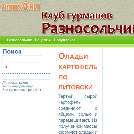
Разносольчик
Рецепты
Популярное
Поиск
Оладьи
картофельные
по
Литовская кухня
литовски
Кухни народов мира
Все кулинарные рецепты
Тертый сырой
картофель
соединяют с
яйцами, солью и
перемешивают. Из
полученной массы
формуют оладьи и