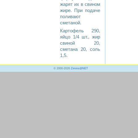
жарят их в свином
жире. При подаче
поливают
сметаной.
Картофель 290,
яйцо 1/4 шт., жир
свиной 20,
сметана 20, соль
1,5.
© 2000-2026
Zimins@NET