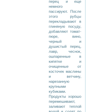
перец и еще
немного
пассируют. После
этого рубцы
перекладывают в
глиняную посуду,
добавляют томат-
пюре, вино,
черный и
душистый перец,
лавр, чеснок,
ошпаренные в
кипятке и
очищенные от
косточек маслины
и ветчину,
нарезанную
крупными
кубиками.
Продукты хорошо
перемешивают,
заливают теплой
водой и солят по