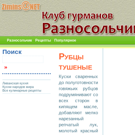
Разносольчик
Рецепты
Популярное
Поиск
Рубцы
тушеные
Куски сваренных
до полуготовности
Ливанская кухня
Кухни народов мира
говяжьих рубцов
Все кулинарные рецепты
подрумянивают со
всех сторон в
кипящем масле,
добавляют мелко
нарезанный
репчатый лук,
молотый красный