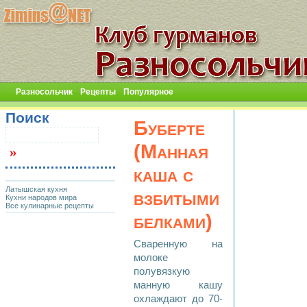
Разносольчик
Рецепты
Популярное
Поиск
Буберте
(Манная
каша с
Латышская кухня
взбитыми
Кухни народов мира
Все кулинарные рецепты
белками)
Сваренную на
молоке
полувязкую
манную кашу
охлаждают до 70-