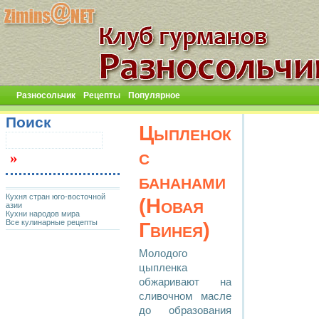
Разносольчик
Рецепты
Популярное
Поиск
Цыпленок
с
бананами
Кухня стран юго-восточной
(Новая
азии
Кухни народов мира
Все кулинарные рецепты
Гвинея)
Молодого
цыпленка
обжаривают на
сливочном масле
до образования