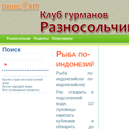
Разносольчик
Рецепты
Популярное
Поиск
Рыба по-
индонезийски
Рыба по-
индонезийски по-
Кухня стран юго-восточной
азии
индонезийски)
Кухни народов мира
Все кулинарные рецепты
Рис отварить в
подсоленной
воде, 1/2
луковицы
нарезать
кубиками и
обжарить до