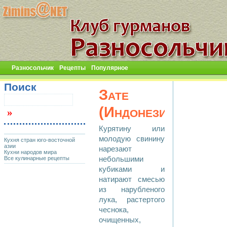
Разносольчик
Рецепты
Популярное
Поиск
Зате
(Индонезия)
Курятину или
молодую свинину
Кухня стран юго-восточной
азии
нарезают
Кухни народов мира
Все кулинарные рецепты
небольшими
кубиками и
натирают смесью
из нарубленого
лука, растертого
чеснока,
очищенных,