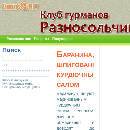
Разносольчик
Рецепты
Популярное
Поиск
Баранина,
шпигованная
курдючным
Киргизская кухня
салом
Кухни народов мира
Все кулинарные рецепты
Баранину шпигуют
маринованным
курдючным
салом, чесноком,
джусаем,
обжаривают и
доводят до