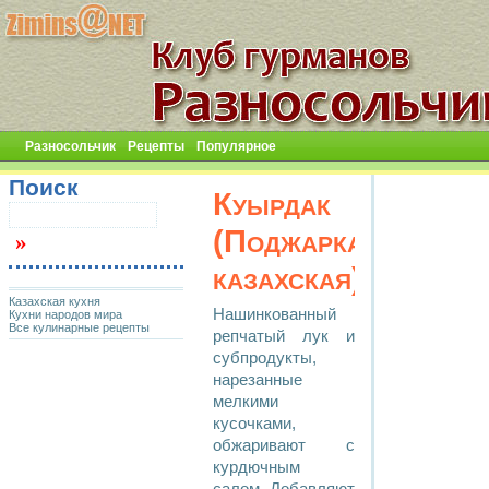
Разносольчик
Рецепты
Популярное
Поиск
Куырдак
(Поджарка
казахская)
Казахская кухня
Нашинкованный
Кухни народов мира
Все кулинарные рецепты
репчатый лук и
субпродукты,
нарезанные
мелкими
кусочками,
обжаривают с
курдючным