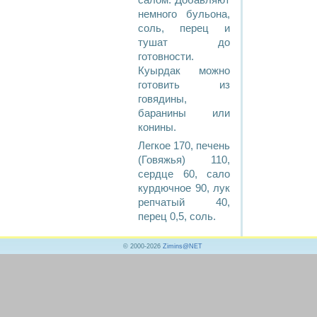
салом. Добавляют
немного бульона,
соль, перец и
тушат до
готовности.
Куырдак можно
готовить из
говядины,
баранины или
конины.
Легкое 170, печень
(Говяжья) 110,
сердце 60, сало
курдючное 90, лук
репчатый 40,
перец 0,5, соль.
© 2000-2026
Zimins@NET