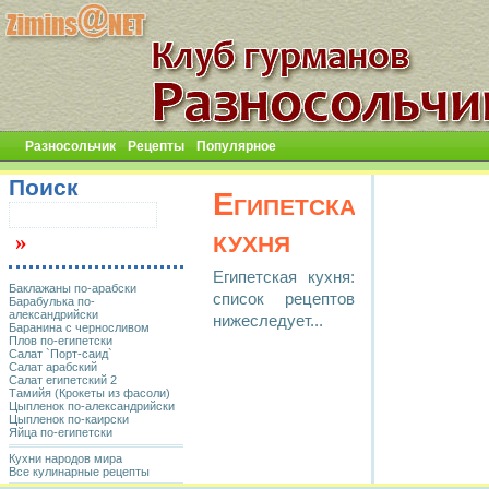
Разносольчик
Рецепты
Популярное
Поиск
Египетская
кухня
Египетская кухня:
Баклажаны по-арабски
список рецептов
Барабулька по-
александрийски
нижеследует...
Баранина с черносливом
Плов по-египетски
Салат `Порт-саид`
Салат арабский
Салат египетский 2
Тамийя (Крокеты из фасоли)
Цыпленок по-александрийски
Цыпленок по-каирски
Яйца по-египетски
Кухни народов мира
Все кулинарные рецепты