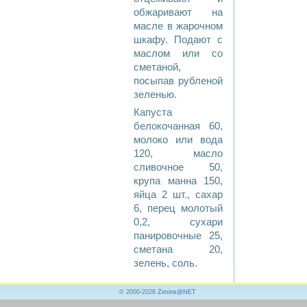
обжаривают на
масле в жарочном
шкафу. Подают с
маслом или со
сметаной,
посыпав рубленой
зеленью.
Капуста
белокочанная 60,
молоко или вода
120, масло
сливочное 50,
крупа манна 150,
яйца 2 шт., сахар
6, перец молотый
0,2, сухари
панировочные 25,
сметана 20,
зелень, соль.
© 2000-2026
Zimins@NET