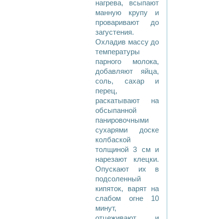
нагрева, всыпают
манную крупу и
проваривают до
загустения.
Охладив массу до
температуры
парного молока,
добавляют яйца,
соль, сахар и
перец,
раскатывают на
обсыпанной
панировочными
сухарями доске
колбаской
толщиной 3 см и
нарезают клецки.
Опускают их в
подсоленный
кипяток, варят на
слабом огне 10
минут,
отцеживают и