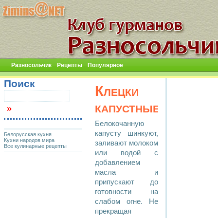
Разносольчик
Рецепты
Популярное
Поиск
Клецки
капустные
Белокочанную
капусту шинкуют,
Белорусская кухня
Кухни народов мира
заливают молоком
Все кулинарные рецепты
или водой с
добавлением
масла и
припускают до
готовности на
слабом огне. Не
прекращая