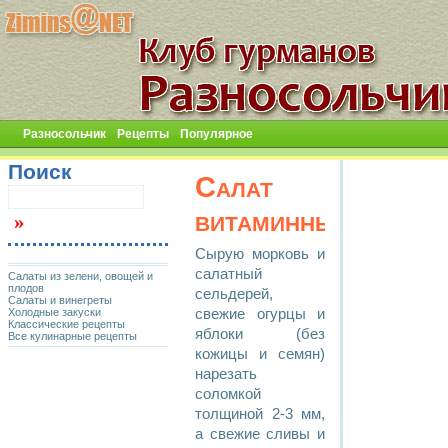
Разносольчик
Рецепты
Популярное
Поиск
Салат
витаминный
Сырую морковь и
салатный
Салаты из зелени, овощей и
плодов
сельдерей,
Салаты и винегреты
Холодные закуски
свежие огурцы и
Классические рецепты
яблоки (без
Все кулинарные рецепты
кожицы и семян)
нарезать
соломкой
толщиной 2-3 мм,
а свежие сливы и