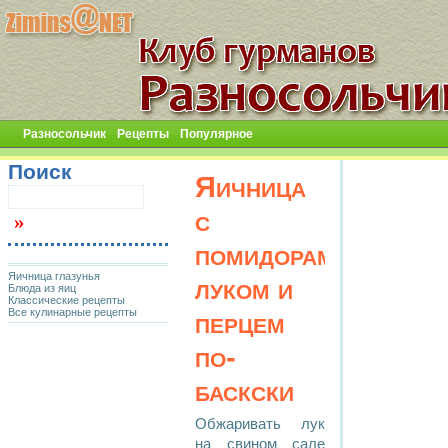
Разносольчик
Рецепты
Популярное
Поиск
Яичница
с
помидорами,
Яичница глазунья
луком и
Блюда из яиц
Классические рецепты
Все кулинарные рецепты
перцем
по-
баскски
Обжаривать лук
на свином сале