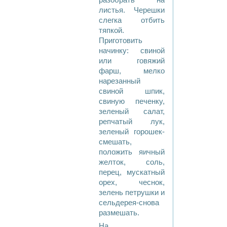
разобрать на
листья. Черешки
слегка отбить
тяпкой.
Приготовить
начинку: свиной
или говяжий
фарш, мелко
нарезанный
свиной шпик,
свиную печенку,
зеленый салат,
репчатый лук,
зеленый горошек-
смешать,
положить яичный
желток, соль,
перец, мускатный
орех, чеснок,
зелень петрушки и
сельдерея-снова
размешать.
На