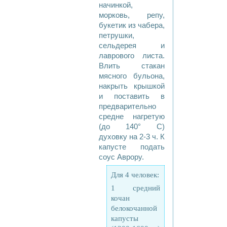
начинкой,
морковь, репу,
букетик из чабера,
петрушки,
сельдерея и
лаврового листа.
Влить стакан
мясного бульона,
накрыть крышкой
и поставить в
предварительно
средне нагретую
(до 140° С)
духовку на 2-3 ч. К
капусте подать
соус Аврору.
Для 4 человек:
1 средний
кочан
белокочанной
капусты