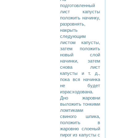
подготовленный
лист капусты
положить начинку,
разровнять,
накрыть
следующим
листом капусты,
затем положить
новый слой
начинки, затем
снова лист
капусты и т. д.,
пока вся начинка
не будет
израсходована.
Дно жаровни
выложить тонкими
ломтиками
свиного шпика,
положить в
жаровню слоеный
пирог из капусты с