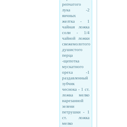
репчатого
лука -2
яичных
желтка - 1
чайная ложка
соли - 1/4
чайной ложки
свежемолотого
душистого
перца
-щепотка
мускатного
ореха -1
раздавленный
зубчик
чеснока - 1 cт.
ложка мелко
нарезанной
зелени
петрушки - 1
cт. ложка
мелко