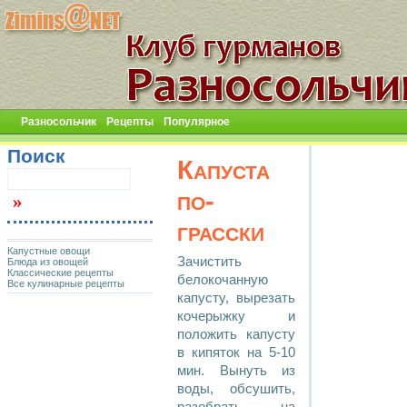
Разносольчик
Рецепты
Популярное
Поиск
Капуста
по-
грасски
Капустные овощи
Зачистить
Блюда из овощей
Классические рецепты
белокочанную
Все кулинарные рецепты
капусту, вырезать
кочерыжку и
положить капусту
в кипяток на 5-10
мин. Вынуть из
воды, обсушить,