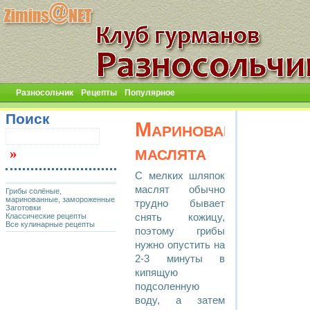
Разносольчик
Рецепты
Популярное
Поиск
Маринованные
маслята
С мелких шляпок
маслят обычно
Грибы солёные,
маринованные, замороженные
трудно бывает
Заготовки
Классические рецепты
снять кожицу,
Все кулинарные рецепты
поэтому грибы
нужно опустить на
2-3 минуты в
кипящую
подсоленную
воду, а затем