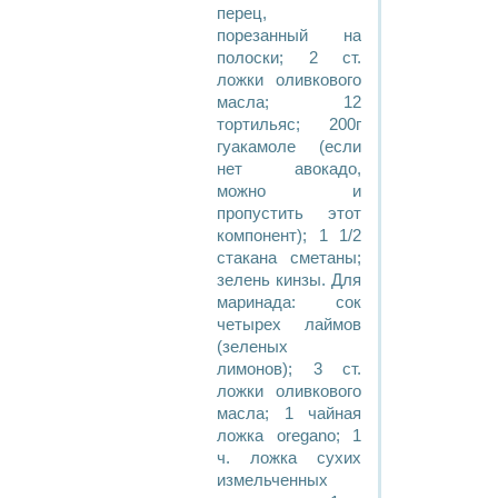
перец,
порезанный на
полоски; 2 ст.
ложки оливкового
масла; 12
тортильяс; 200г
гуакамоле (если
нет авокадо,
можно и
пропустить этот
компонент); 1 1/2
стакана сметаны;
зелень кинзы. Для
маринада: сок
четырех лаймов
(зеленых
лимонов); 3 ст.
ложки оливкового
масла; 1 чайная
ложка oregano; 1
ч. ложка сухих
измельченных