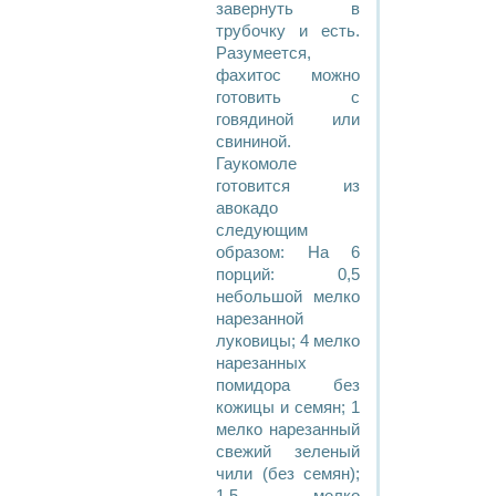
завернуть в
трубочку и есть.
Разумеется,
фахитос можно
готовить с
говядиной или
свининой.
Гаукомоле
готовится из
авокадо
следующим
образом: На 6
порций: 0,5
небольшой мелко
нарезанной
луковицы; 4 мелко
нарезанных
помидора без
кожицы и семян; 1
мелко нарезанный
свежий зеленый
чили (без семян);