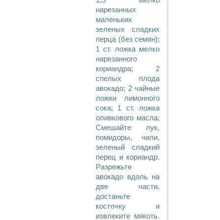
1,5 мелко
нарезанных
маленьких
зеленых сладких
перца (без семян);
1 ст. ложка мелко
нарезанного
кориандра; 2
спелых плода
авокадо; 2 чайные
ложки лимонного
сока; 1 ст. ложка
оливкового масла;
Смешайте лук,
помидоры, чили,
зеленый сладкий
перец и кориандр.
Разрежьте
авокадо вдоль на
две части,
достаньте
косточку и
извлеките мякоть.