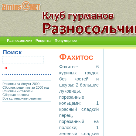
Разносольчик
Рецепты
Популярное
Поиск
Фахитос
Фахитос: 6
куриных грудок
без костей и
Рецепты за Август 2000
шкуры; 2 большие
Сборник рецептов за 2000 год
луковицы,
Рецепты читателей
Сборная солянка
порезанные
Все кулинарные рецепты
кольцами; 1
красный сладкий
перец,
порезанный на
полоски; 1
зеленый сладкий