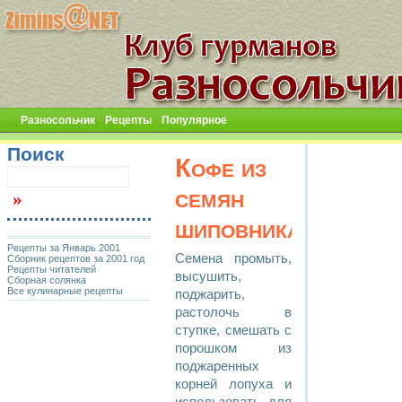
Разносольчик
Рецепты
Популярное
Поиск
Кофе из
семян
шиповника
Рецепты за Январь 2001
Семена промыть,
Сборник рецептов за 2001 год
Рецепты читателей
высушить,
Сборная солянка
Все кулинарные рецепты
поджарить,
растолочь в
ступке, смешать с
порошком из
поджаренных
корней лопуха и