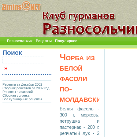
Разносольчик
Рецепты
Популярное
Поиск
Чорба из
белой
фасоли
Рецепты за Декабрь 2002
по-
Сборник рецептов за 2002 год
Рецепты читателей
Сборная солянка
молдавски
Все кулинарные рецепты
Белая фасоль -
300 г, морковь,
петрушка и
пастернак - 200 г,
репчатый лук - 2