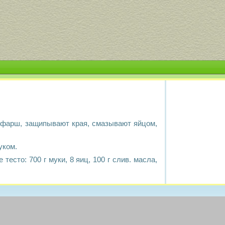
й фарш, защипывают края, смазывают яйцом,
уком.
есто: 700 г муки, 8 яиц, 100 г слив. масла,