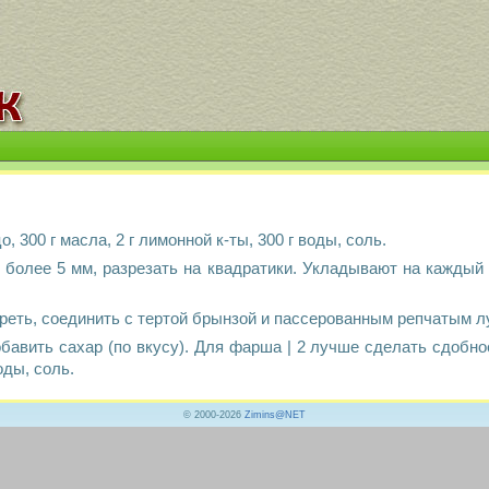
о, 300 г масла, 2 г лимонной к-ты, 300 г воды, соль.
не более 5 мм, разрезать на квадратики. Укладывают на кажды
ереть, соединить с тертой брынзой и пассерованным репчатым л
бавить сахар (по вкусу). Для фарша | 2 лучше сделать сдобное т
оды, соль.
© 2000-2026
Zimins@NET