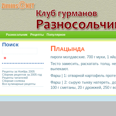
Разносольчик
Рецепты
Популярное
Поиск
Плацында
пироги молдавские. 700 г муки, 1 яйц
Тесто замесить, раскатать толщ. 
выпекают.
Рецепты за Ноябрь 2005
Сборник рецептов за 2005 год
Фарш | 1: отварной картофель прот
Рецепты читателей
Сборная солянка
Фарш | 2: сырую тыкву натереть, до
Все кулинарные рецепты
100 г сметаны, 20 г дрожжей, 250 г в