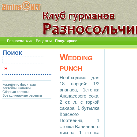
Разносольчик
Рецепты
Популярное
Поиск
Wedding
punch
Необходимо для
18 порций: 1/2
Коктейли с фруктами
Коктейли, напитки
ананаса, 1стопка
Сборная солянка
Все кулинарные рецепты
Ананасового сока,
2 ст. л. с горкой
сахара, 1 бутылка
Красного
Портвейна, 1
стопка Ванильного
ликера, 1 стопка