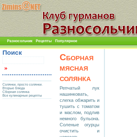
Разносольчик
Рецепты
Популярное
Поиск
Сборная
мясная
солянка
Солянки, просто солянки.
Репчатый лук
Вторые блюда
Сборная солянка
нашинковать,
Все кулинарные рецепты
слегка обжарить и
тушить с томатом
и маслом, подлив
немного бульона.
Соленые огурцы
очистить и