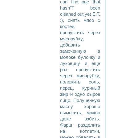
can find one that
hasn"T been
cleaned out yet E.T.
:), снять мясо с
костей,
пропустить через
мясорубку,
добавить
замоченную в
молоке булочку и
луковицу и еще
раз пропустить
через мясорубку,
положить соль,
перец, куриный
жир и одно сырое
яйцо. Полученную
массу хорошо
вымесить, можно
даже взбить.
Фарш разделить
на котлетки,
можно обвалять в