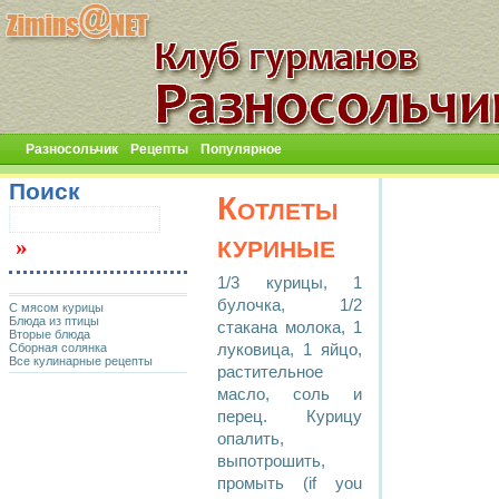
Разносольчик
Рецепты
Популярное
Поиск
Котлеты
куриные
1/3 курицы, 1
булочка, 1/2
С мясом курицы
Блюда из птицы
стакана молока, 1
Вторые блюда
Сборная солянка
луковица, 1 яйцо,
Все кулинарные рецепты
растительное
масло, соль и
перец. Курицу
опалить,
выпотрошить,
промыть (if you