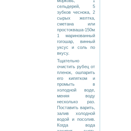
морковь, 1
сельдерей, 5
зубков чеснока, 2
сырых желтка,
сметана или
простокваша-150мл,
1 маринованный
гогошар, винный
уксус и соль по
вкусу.
Тщательно
очистить рубец от
пленок, ошпарить
его кипятком и
промыть в
холодной воде,
меняя воду
несколько раз.
Поставить варить,
залив холодной
водой и посолив.
Когда вода