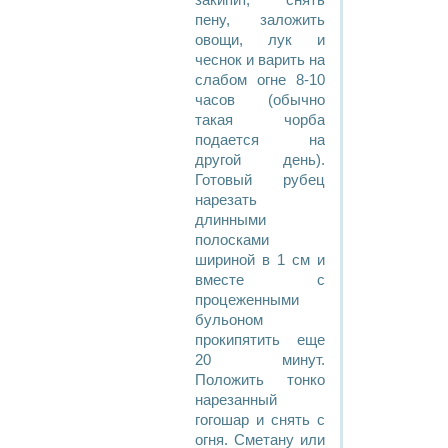
закипит, снять
пену, заложить
овощи, лук и
чеснок и варить на
слабом огне 8-10
часов (обычно
такая чорба
подается на
другой день).
Готовый рубец
нарезать
длинными
полосками
шириной в 1 см и
вместе с
процеженными
бульоном
прокипятить еще
20 минут.
Положить тонко
нарезанный
гогошар и снять с
огня. Сметану или