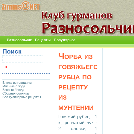
Разносольчик
Рецепты
Популярное
Поиск
Чорба из
говяжьего
рубца по
Блюда из говядины
рецепту
Мясные блюда
Вторые блюда
Сборная солянка
из
Все кулинарные рецепты
мунтении
Говяжий рубец - 1
кг, репчатый лук -
2 головки, 1