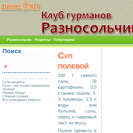
Разносольчик
Рецепты
Популярное
Поиск
Суп
полевой
150 г. свиного
сала, 78
Супы-рецепты
Супы - как основа правильного
картофелин, 0,5
питания
Первые блюда
стакана пшена, 2-
Сборная солянка
3 луковицы, 1.5 л
Все кулинарные рецепты
воды или
бульона; соль,
перец и лавровый
лист по вкусу.
Пшено промыть в